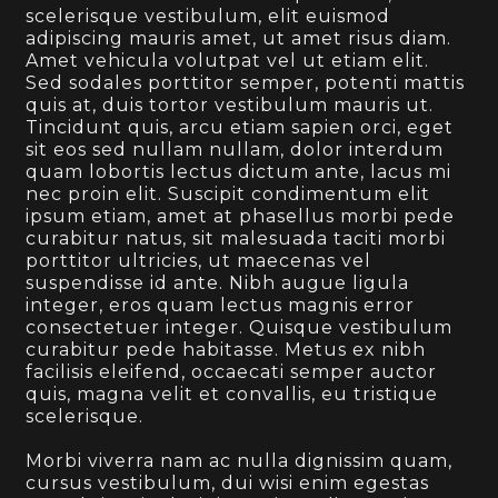
scelerisque vestibulum, elit euismod
adipiscing mauris amet, ut amet risus diam.
Amet vehicula volutpat vel ut etiam elit.
Sed sodales porttitor semper, potenti mattis
quis at, duis tortor vestibulum mauris ut.
Tincidunt quis, arcu etiam sapien orci, eget
sit eos sed nullam nullam, dolor interdum
quam lobortis lectus dictum ante, lacus mi
nec proin elit. Suscipit condimentum elit
ipsum etiam, amet at phasellus morbi pede
curabitur natus, sit malesuada taciti morbi
porttitor ultricies, ut maecenas vel
suspendisse id ante. Nibh augue ligula
integer, eros quam lectus magnis error
consectetuer integer. Quisque vestibulum
curabitur pede habitasse. Metus ex nibh
facilisis eleifend, occaecati semper auctor
quis, magna velit et convallis, eu tristique
scelerisque.
Morbi viverra nam ac nulla dignissim quam,
cursus vestibulum, dui wisi enim egestas