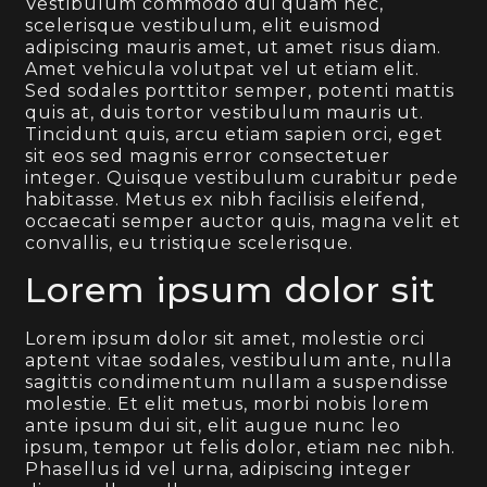
Vestibulum commodo dui quam nec,
scelerisque vestibulum, elit euismod
adipiscing mauris amet, ut amet risus diam.
Amet vehicula volutpat vel ut etiam elit.
Sed sodales porttitor semper, potenti mattis
quis at, duis tortor vestibulum mauris ut.
Tincidunt quis, arcu etiam sapien orci, eget
sit eos sed magnis error consectetuer
integer. Quisque vestibulum curabitur pede
habitasse. Metus ex nibh facilisis eleifend,
occaecati semper auctor quis, magna velit et
convallis, eu tristique scelerisque.
Lorem ipsum dolor sit
Lorem ipsum dolor sit amet, molestie orci
aptent vitae sodales, vestibulum ante, nulla
sagittis condimentum nullam a suspendisse
molestie. Et elit metus, morbi nobis lorem
ante ipsum dui sit, elit augue nunc leo
ipsum, tempor ut felis dolor, etiam nec nibh.
Phasellus id vel urna, adipiscing integer