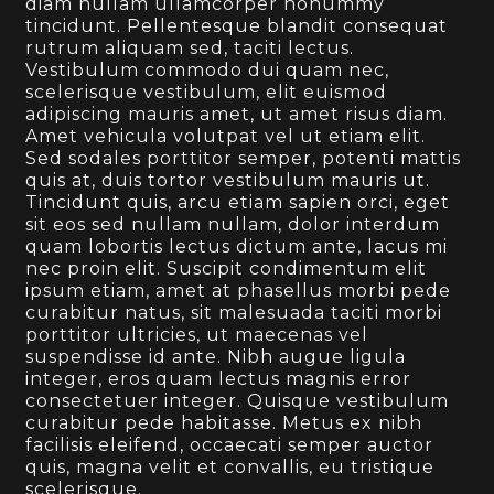
diam nullam ullamcorper nonummy
tincidunt. Pellentesque blandit consequat
rutrum aliquam sed, taciti lectus.
Vestibulum commodo dui quam nec,
scelerisque vestibulum, elit euismod
adipiscing mauris amet, ut amet risus diam.
Amet vehicula volutpat vel ut etiam elit.
Sed sodales porttitor semper, potenti mattis
quis at, duis tortor vestibulum mauris ut.
Tincidunt quis, arcu etiam sapien orci, eget
sit eos sed nullam nullam, dolor interdum
quam lobortis lectus dictum ante, lacus mi
nec proin elit. Suscipit condimentum elit
ipsum etiam, amet at phasellus morbi pede
curabitur natus, sit malesuada taciti morbi
porttitor ultricies, ut maecenas vel
suspendisse id ante. Nibh augue ligula
integer, eros quam lectus magnis error
consectetuer integer. Quisque vestibulum
curabitur pede habitasse. Metus ex nibh
facilisis eleifend, occaecati semper auctor
quis, magna velit et convallis, eu tristique
scelerisque.