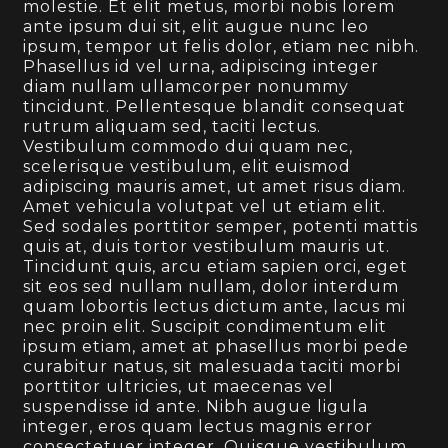
molestie. Et elit metus, morbi nobis lorem
ante ipsum dui sit, elit augue nunc leo
ipsum, tempor ut felis dolor, etiam nec nibh.
Phasellus id vel urna, adipiscing integer
diam nullam ullamcorper nonummy
tincidunt. Pellentesque blandit consequat
rutrum aliquam sed, taciti lectus.
Vestibulum commodo dui quam nec,
scelerisque vestibulum, elit euismod
adipiscing mauris amet, ut amet risus diam.
Amet vehicula volutpat vel ut etiam elit.
Sed sodales porttitor semper, potenti mattis
quis at, duis tortor vestibulum mauris ut.
Tincidunt quis, arcu etiam sapien orci, eget
sit eos sed nullam nullam, dolor interdum
quam lobortis lectus dictum ante, lacus mi
nec proin elit. Suscipit condimentum elit
ipsum etiam, amet at phasellus morbi pede
curabitur natus, sit malesuada taciti morbi
porttitor ultricies, ut maecenas vel
suspendisse id ante. Nibh augue ligula
integer, eros quam lectus magnis error
consectetuer integer. Quisque vestibulum