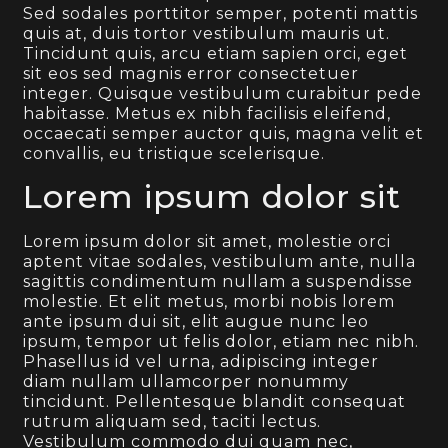
Sed sodales porttitor semper, potenti mattis
quis at, duis tortor vestibulum mauris ut.
Tincidunt quis, arcu etiam sapien orci, eget
sit eos sed magnis error consectetuer
integer. Quisque vestibulum curabitur pede
habitasse. Metus ex nibh facilisis eleifend,
occaecati semper auctor quis, magna velit et
convallis, eu tristique scelerisque.
Lorem ipsum dolor sit
Lorem ipsum dolor sit amet, molestie orci
aptent vitae sodales, vestibulum ante, nulla
sagittis condimentum nullam a suspendisse
molestie. Et elit metus, morbi nobis lorem
ante ipsum dui sit, elit augue nunc leo
ipsum, tempor ut felis dolor, etiam nec nibh.
Phasellus id vel urna, adipiscing integer
diam nullam ullamcorper nonummy
tincidunt. Pellentesque blandit consequat
rutrum aliquam sed, taciti lectus.
Vestibulum commodo dui quam nec,