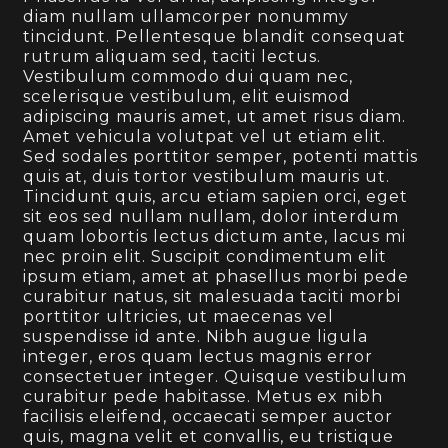
diam nullam ullamcorper nonummy
tincidunt. Pellentesque blandit consequat
rutrum aliquam sed, taciti lectus.
Vestibulum commodo dui quam nec,
scelerisque vestibulum, elit euismod
adipiscing mauris amet, ut amet risus diam.
Amet vehicula volutpat vel ut etiam elit.
Sed sodales porttitor semper, potenti mattis
quis at, duis tortor vestibulum mauris ut.
Tincidunt quis, arcu etiam sapien orci, eget
sit eos sed nullam nullam, dolor interdum
quam lobortis lectus dictum ante, lacus mi
nec proin elit. Suscipit condimentum elit
ipsum etiam, amet at phasellus morbi pede
curabitur natus, sit malesuada taciti morbi
porttitor ultricies, ut maecenas vel
suspendisse id ante. Nibh augue ligula
integer, eros quam lectus magnis error
consectetuer integer. Quisque vestibulum
curabitur pede habitasse. Metus ex nibh
facilisis eleifend, occaecati semper auctor
quis, magna velit et convallis, eu tristique