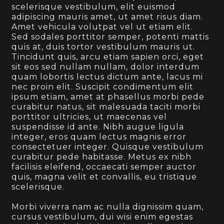
scelerisque vestibulum, elit euismod
adipiscing mauris amet, ut amet risus diam.
Amet vehicula volutpat vel ut etiam elit.
Sed sodales porttitor semper, potenti mattis
quis at, duis tortor vestibulum mauris ut.
Tincidunt quis, arcu etiam sapien orci, eget
sit eos sed nullam nullam, dolor interdum
quam lobortis lectus dictum ante, lacus mi
nec proin elit. Suscipit condimentum elit
ipsum etiam, amet at phasellus morbi pede
curabitur natus, sit malesuada taciti morbi
porttitor ultricies, ut maecenas vel
suspendisse id ante. Nibh augue ligula
integer, eros quam lectus magnis error
consectetuer integer. Quisque vestibulum
curabitur pede habitasse. Metus ex nibh
facilisis eleifend, occaecati semper auctor
quis, magna velit et convallis, eu tristique
scelerisque.
Morbi viverra nam ac nulla dignissim quam,
cursus vestibulum, dui wisi enim egestas