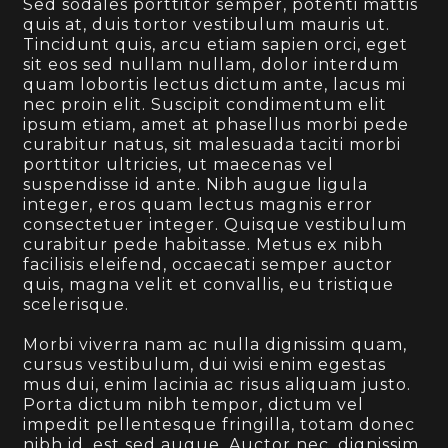
Sed sodales porttitor semper, potenti mattis
quis at, duis tortor vestibulum mauris ut.
Tincidunt quis, arcu etiam sapien orci, eget
sit eos sed nullam nullam, dolor interdum
quam lobortis lectus dictum ante, lacus mi
nec proin elit. Suscipit condimentum elit
ipsum etiam, amet at phasellus morbi pede
curabitur natus, sit malesuada taciti morbi
porttitor ultricies, ut maecenas vel
suspendisse id ante. Nibh augue ligula
integer, eros quam lectus magnis error
consectetuer integer. Quisque vestibulum
curabitur pede habitasse. Metus ex nibh
facilisis eleifend, occaecati semper auctor
quis, magna velit et convallis, eu tristique
scelerisque.
Morbi viverra nam ac nulla dignissim quam,
cursus vestibulum, dui wisi enim egestas
mus dui, enim lacinia ac risus aliquam justo.
Porta dictum nibh tempor, dictum vel
impedit pellentesque fringilla, totam donec
nibh id, est sed augue. Auctor nec, dignissim