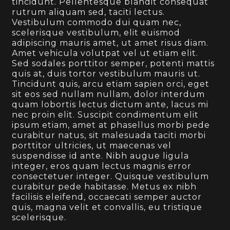
tincidunt. Pellentesque blandit consequat
rutrum aliquam sed, taciti lectus.
Vestibulum commodo dui quam nec,
scelerisque vestibulum, elit euismod
adipiscing mauris amet, ut amet risus diam.
Amet vehicula volutpat vel ut etiam elit.
Sed sodales porttitor semper, potenti mattis
quis at, duis tortor vestibulum mauris ut.
Tincidunt quis, arcu etiam sapien orci, eget
sit eos sed nullam nullam, dolor interdum
quam lobortis lectus dictum ante, lacus mi
nec proin elit. Suscipit condimentum elit
ipsum etiam, amet at phasellus morbi pede
curabitur natus, sit malesuada taciti morbi
porttitor ultricies, ut maecenas vel
suspendisse id ante. Nibh augue ligula
integer, eros quam lectus magnis error
consectetuer integer. Quisque vestibulum
curabitur pede habitasse. Metus ex nibh
facilisis eleifend, occaecati semper auctor
quis, magna velit et convallis, eu tristique
scelerisque.