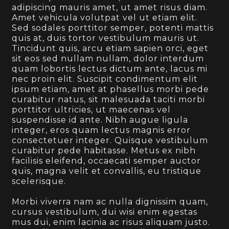
adipiscing mauris amet, ut amet risus diam.
Amet vehicula volutpat vel ut etiam elit.
Sed sodales porttitor semper, potenti mattis
quis at, duis tortor vestibulum mauris ut.
Tincidunt quis, arcu etiam sapien orci, eget
sit eos sed nullam nullam, dolor interdum
quam lobortis lectus dictum ante, lacus mi
nec proin elit. Suscipit condimentum elit
ipsum etiam, amet at phasellus morbi pede
curabitur natus, sit malesuada taciti morbi
porttitor ultricies, ut maecenas vel
suspendisse id ante. Nibh augue ligula
integer, eros quam lectus magnis error
consectetuer integer. Quisque vestibulum
curabitur pede habitasse. Metus ex nibh
facilisis eleifend, occaecati semper auctor
quis, magna velit et convallis, eu tristique
scelerisque.
Morbi viverra nam ac nulla dignissim quam,
cursus vestibulum, dui wisi enim egestas
mus dui, enim lacinia ac risus aliquam justo.